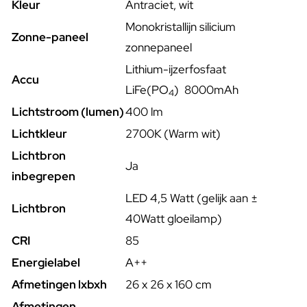
Kleur
Antraciet, wit
Monokristallijn silicium
Zonne-paneel
zonnepaneel
Lithium-ijzerfosfaat
Accu
LiFe(PO
)
8
000mAh
4
Lichtstroom (lumen)
400 lm
Lichtkleur
2700K (Warm wit)
Lichtbron
Ja
inbegrepen
LED 4,5 Watt (gelijk aan ±
Lichtbron
40Watt gloeilamp)
CRI
85
Energielabel
A++
Afmetingen lxbxh
26 x 26 x 160 cm
Afmetingen