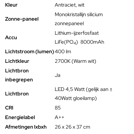
Kleur
Antraciet, wit
Monokristallijn silicium
Zonne-paneel
zonnepaneel
Lithium-ijzerfosfaat
Accu
LiFe(PO
)
8
000mAh
4
Lichtstroom (lumen)
400 lm
Lichtkleur
2700K (Warm wit)
Lichtbron
Ja
inbegrepen
LED 4,5 Watt (gelijk aan ±
Lichtbron
40Watt gloeilamp)
CRI
85
Energielabel
A++
Afmetingen lxbxh
26 x 26 x 37 cm