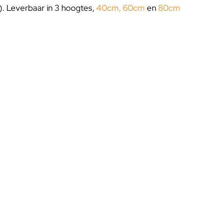
u). Leverbaar in 3 hoogtes,
40cm
,
60cm
en
80cm