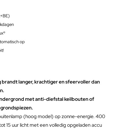
L+BE)
rkdagen
lux®
utomatisch op
t!
g brandt langer, krachtiger en sfeervoller dan
n.
ondergrond met anti-diefstal keilbouten of
 grondspiezen.
buitenlamp (hoog model) op zonne-energie. 400
ot 15 uur licht met een volledig opgeladen accu