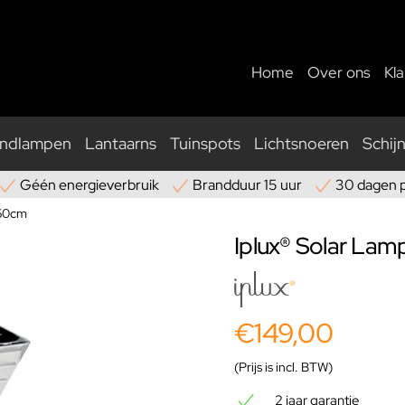
Home
Over ons
Kl
ndlampen
Lantaarns
Tuinspots
Lichtsnoeren
Schij
Géén energieverbruik
Brandduur 15 uur
30 dagen 
 60cm
Iplux® Solar Lam
€149,00
(Prijs is incl. BTW)
2 jaar garantie