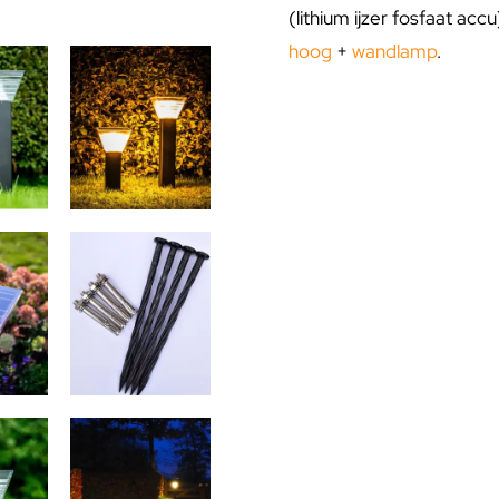
(lithium ijzer fosfaat acc
hoog
+
wandlamp
.