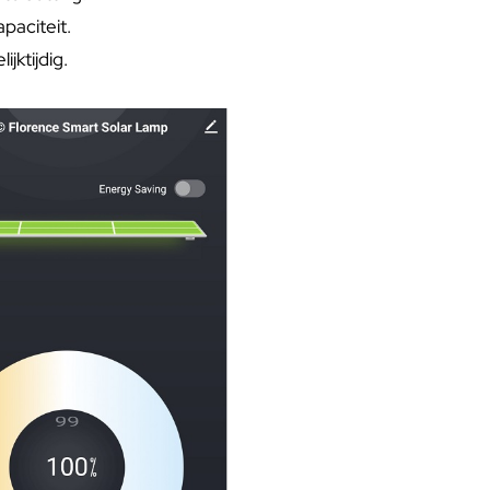
paciteit.
jktijdig.