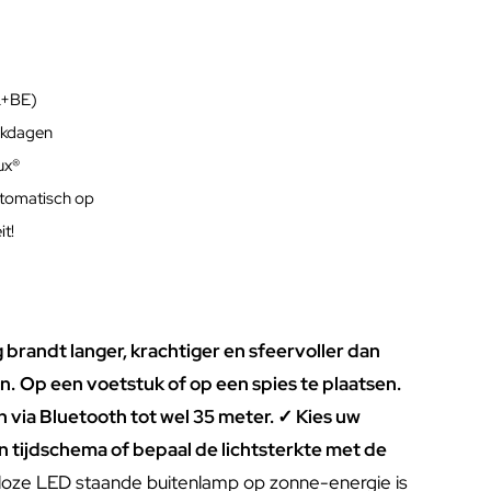
L+BE)
rkdagen
lux®
utomatisch op
t!
g brandt langer, krachtiger en sfeervoller dan
n.
Op een voetstuk of op een spies te plaatsen.
 via Bluetooth tot wel 35 meter. ✓ Kies uw
n tijdschema of bepaal de lichtsterkte met de
loze LED staande buitenlamp op zonne-energie is