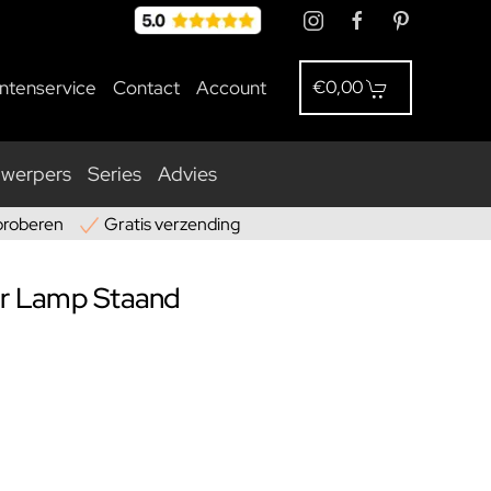
antenservice
Contact
Account
€0,00
nwerpers
Series
Advies
proberen
Gratis verzending
ar Lamp Staand