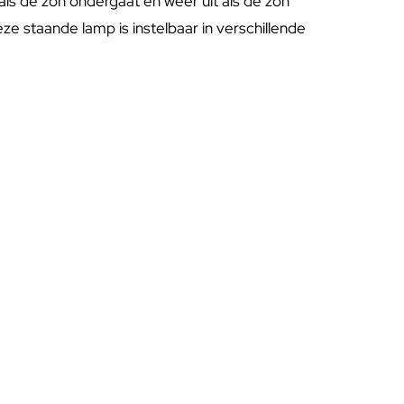
als de zon ondergaat en weer uit als de zon
e staande lamp is instelbaar in verschillende