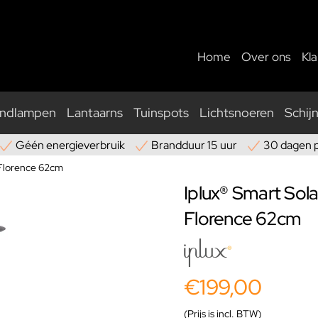
Home
Over ons
Kl
ndlampen
Lantaarns
Tuinspots
Lichtsnoeren
Schij
Géén energieverbruik
Brandduur 15 uur
30 dagen 
 Florence 62cm
Iplux® Smart Sol
Florence 62cm
€199,00
(Prijs is incl. BTW)