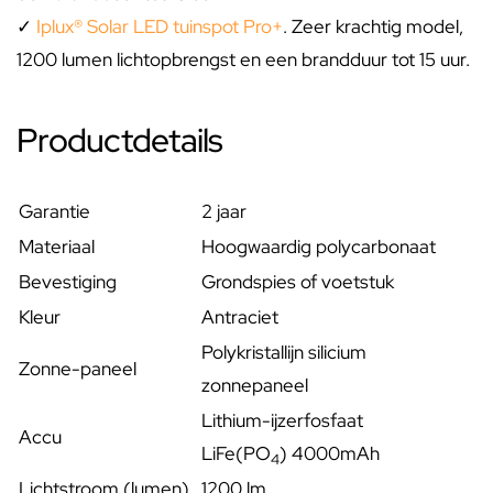
✓
Iplux® Solar LED tuinspot Pro+
. Zeer krachtig model,
1200 lumen lichtopbrengst en een brandduur tot 15 uur.
Productdetails
Garantie
2 jaar
Materiaal
Hoogwaardig polycarbonaat
Bevestiging
Grondspies of voetstuk
Kleur
Antraciet
Polykristallijn silicium
Zonne-paneel
zonnepaneel
Lithium-ijzerfosfaat
Accu
LiFe(PO
)
40
00mAh
4
Lichtstroom (lumen)
1200 lm