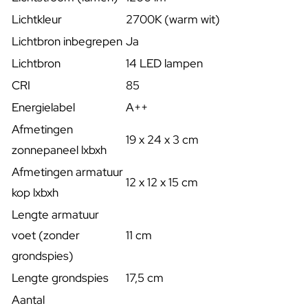
Lichtkleur
2700K (warm wit)
Lichtbron inbegrepen
Ja
Lichtbron
14 LED lampen
CRI
85
Energielabel
A++
Afmetingen
19 x 24 x 3 cm
zonnepaneel lxbxh
Afmetingen armatuur
12 x 12 x 15 cm
kop lxbxh
Lengte armatuur
voet (zonder
11 cm
grondspies)
Lengte grondspies
17,5 cm
Aantal