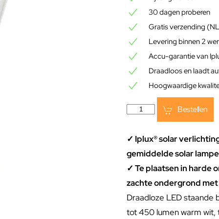
30 dagen proberen
Gratis verzending (N
Levering binnen 2 we
Accu-garantie van Ip
Draadloos en laadt a
Hoogwaardige kwalitei
Bestellen
✓ Iplux® solar verlichtin
gemiddelde solar lampe
✓ Te plaatsen in harde 
zachte ondergrond met
Draadloze LED staande b
tot 450 lumen warm wit, t