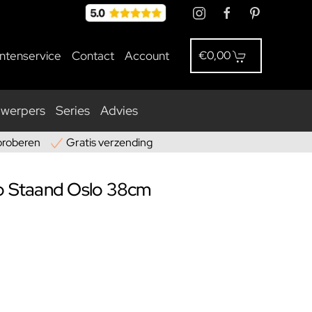
antenservice
Contact
Account
€0,00
nwerpers
Series
Advies
proberen
Gratis verzending
mp Staand Oslo 38cm