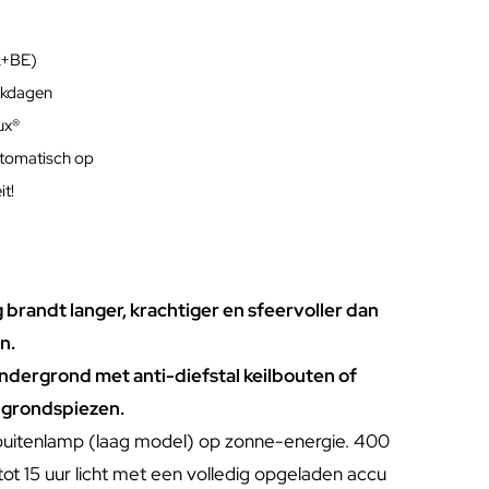
L+BE)
rkdagen
lux®
utomatisch op
t!
g brandt langer, krachtiger en sfeervoller dan
n.
ondergrond met anti-diefstal keilbouten of
 grondspiezen.
uitenlamp (laag model) op zonne-energie. 400
ot 15 uur licht met een volledig opgeladen accu