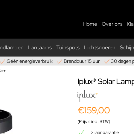
Home
Over ons
Kl
ndlampen
Lantaarns
Tuinspots
Lichtsnoeren
Schij
Géén energieverbruik
Brandduur 15 uur
30 dagen 
38cm
Iplux® Solar La
€159,00
(Prijs is incl. BTW)
2 jaar garantie