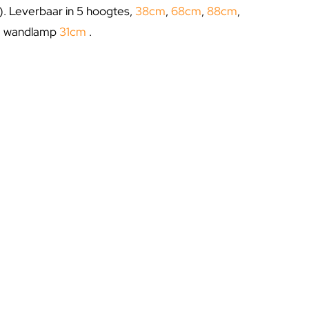
u). Leverbaar in 5 hoogtes,
38cm
,
68cm
,
88cm
,
+ wandlamp
31cm
.