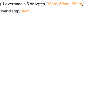
u). Leverbaar in 5 hoogtes,
38cm
,
68cm
,
88cm
,
+ wandlamp
31cm
.