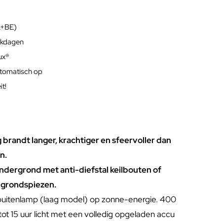
L+BE)
rkdagen
lux®
utomatisch op
t!
g brandt langer, krachtiger en sfeervoller dan
n.
ondergrond met anti-diefstal keilbouten of
 grondspiezen.
uitenlamp (laag model) op zonne-energie. 400
ot 15 uur licht met een volledig opgeladen accu