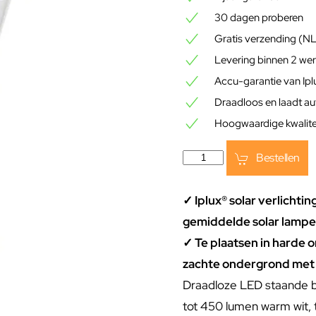
30 dagen proberen
Gratis verzending (N
Levering binnen 2 we
Accu-garantie van Ip
Draadloos en laadt a
Hoogwaardige kwalitei
Bestellen
✓ Iplux® solar verlichtin
gemiddelde solar lampe
✓ Te plaatsen in harde 
zachte ondergrond met
Draadloze LED staande b
tot 450 lumen warm wit, t