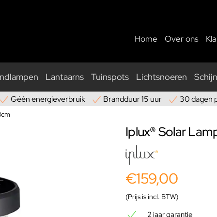
Home
Over ons
Kl
ndlampen
Lantaarns
Tuinspots
Lichtsnoeren
Schij
Géén energieverbruik
Brandduur 15 uur
30 dagen 
38cm
Iplux® Solar La
€159,00
(Prijs is incl. BTW)
2 jaar garantie