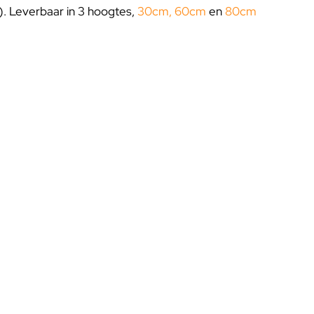
u). Leverbaar in 3 hoogtes,
30cm
,
60cm
en
80cm