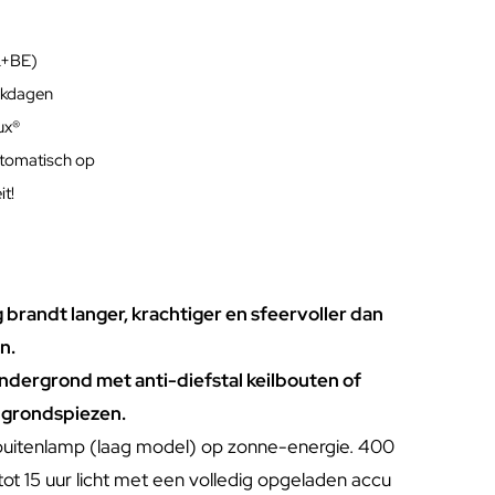
L+BE)
rkdagen
lux®
utomatisch op
t!
g brandt langer, krachtiger en sfeervoller dan
n.
ondergrond met anti-diefstal keilbouten of
 grondspiezen.
uitenlamp (laag model) op zonne-energie. 400
ot 15 uur licht met een volledig opgeladen accu