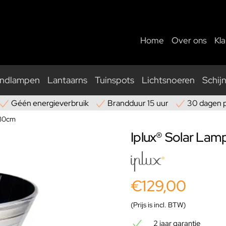
Home
Over ons
Kl
ndlampen
Lantaarns
Tuinspots
Lichtsnoeren
Schij
Géén energieverbruik
Brandduur 15 uur
30 dagen 
 30cm
Iplux® Solar La
€129,00
(Prijs is incl. BTW)
2 jaar garantie