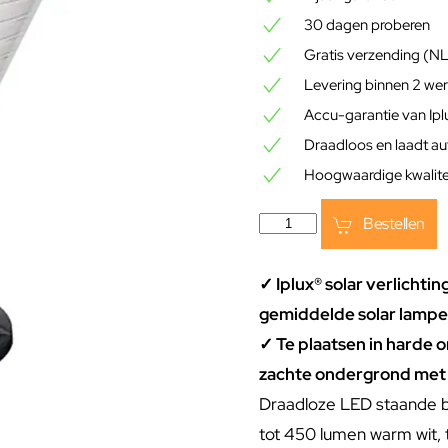
30 dagen proberen
Gratis verzending (N
Levering binnen 2 we
Accu-garantie van Ip
Draadloos en laadt a
Hoogwaardige kwalitei
Bestellen
✓ Iplux® solar verlichtin
gemiddelde solar lampe
✓ Te plaatsen in harde 
zachte ondergrond met
Draadloze LED staande b
tot 450 lumen warm wit, t