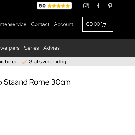
antenservice
Contact
Account
€0,00
nwerpers
Series
Advies
proberen
Gratis verzending
mp Staand Rome 30cm