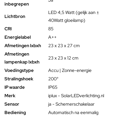
Ja
inbegrepen
LED 4,5 Watt (gelijk aan ±
Lichtbron
40Watt gloeilamp)
CRI
85
Energielabel
A++
Afmetingen lxbxh
23 x 23 x 27 cm
Afmetingen
23 x 23 x 12 cm
lampenkap lxbxh
Voedingstype
Accu | Zonne-energie
Stralingshoek
200°
IP waarde
IP65
Merk
iplux - SolarLEDverlichting.nl
Sensor
ja - Schemerschakelaar
Bediening
Automatisch na eenmalig