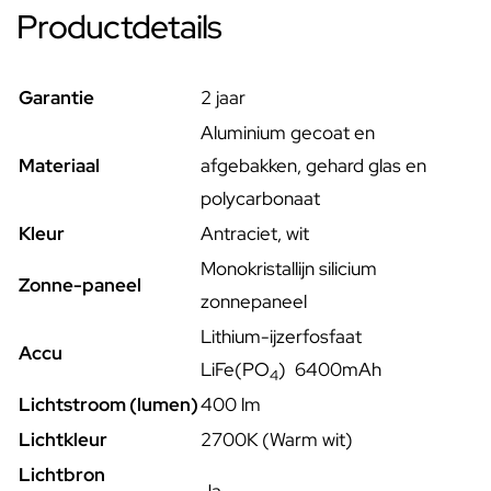
Productdetails
Garantie
2 jaar
Aluminium gecoat en
Materiaal
afgebakken, gehard glas en
polycarbonaat
Kleur
Antraciet, wit
Monokristallijn silicium
Zonne-paneel
zonnepaneel
Lithium-ijzerfosfaat
Accu
LiFe(PO
)
64
00mAh
4
Lichtstroom (lumen)
400 lm
Lichtkleur
2700K (Warm wit)
Lichtbron