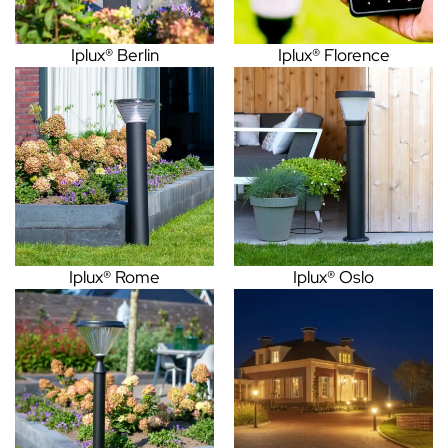
Iplux® Berlin
Iplux® Florence
Iplux® Rome
Iplux® Oslo