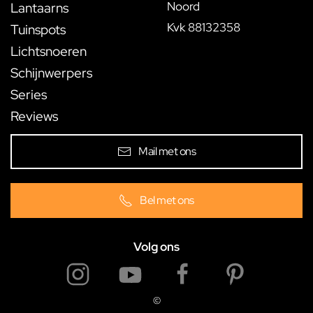
Noord
Lantaarns
Kvk 88132358
Tuinspots
Lichtsnoeren
Schijnwerpers
Series
Reviews
Mail met ons
Bel met ons
Volg ons
©