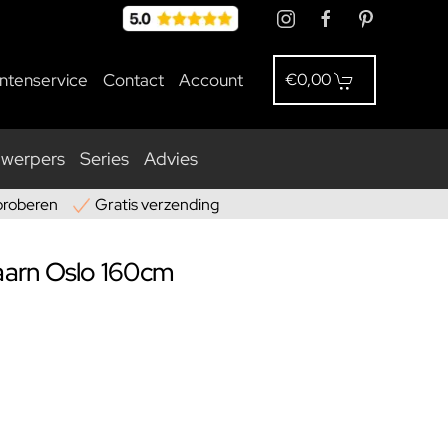
antenservice
Contact
Account
€0,00
nwerpers
Series
Advies
proberen
Gratis verzending
taarn Oslo 160cm