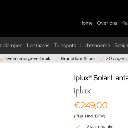
Home
Over ons
Kl
ndlampen
Lantaarns
Tuinspots
Lichtsnoeren
Schij
Géén energieverbruik
Brandduur 15 uur
30 dagen 
Iplux® Solar Lan
€249,00
(Prijs is incl. BTW)
2 jaar garantie