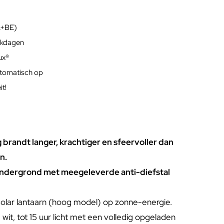
L+BE)
rkdagen
lux®
utomatisch op
t!
g brandt langer, krachtiger en sfeervoller dan
n.
 ondergrond met meegeleverde anti-diefstal
olar lantaarn (hoog model) op zonne-energie.
it, tot 15 uur licht met een volledig opgeladen