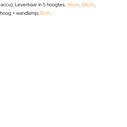
at accu). Leverbaar in 5 hoogtes,
38cm
,
68cm
,
hoog + wandlamp
31cm
.