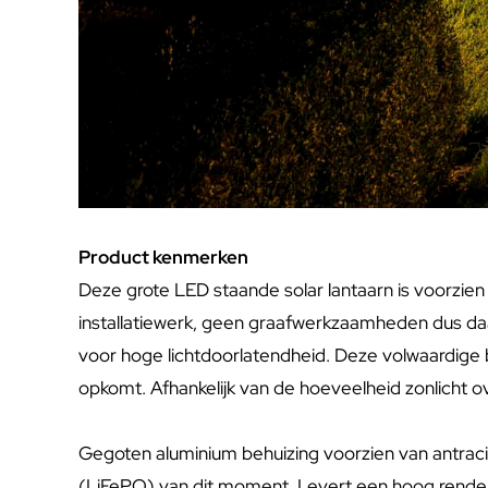
Product kenmerken
Deze grote LED staande solar lantaarn is voorzie
installatiewerk, geen graafwerkzaamheden dus daar
voor hoge lichtdoorlatendheid. Deze volwaardige b
opkomt. Afhankelijk van de hoeveelheid zonlicht o
Gegoten aluminium behuizing voorzien van antraci
(LiFePO) van dit moment. Levert een hoog rendeme