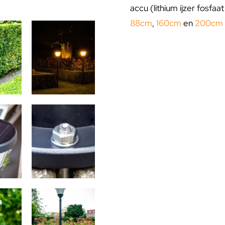
accu (lithium ijzer fosfa
88cm
,
160cm
en
200cm