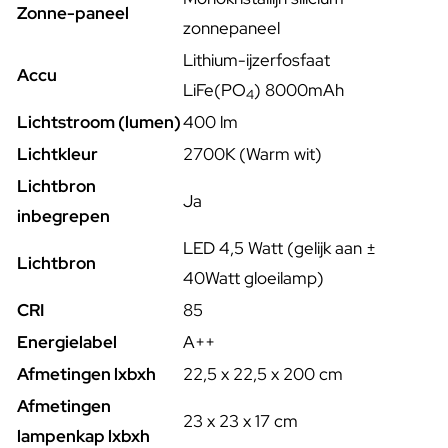
Zonne-paneel
zonnepaneel
Lithium-ijzerfosfaat
Accu
LiFe(PO
)
8000mAh
4
Lichtstroom (lumen)
400 lm
Lichtkleur
2700K (Warm wit)
Lichtbron
Ja
inbegrepen
LED 4,5 Watt (gelijk aan ±
Lichtbron
40Watt gloeilamp)
CRI
85
Energielabel
A++
Afmetingen lxbxh
22,5 x 22,5 x 200 cm
Afmetingen
23 x 23 x 17 cm
lampenkap lxbxh