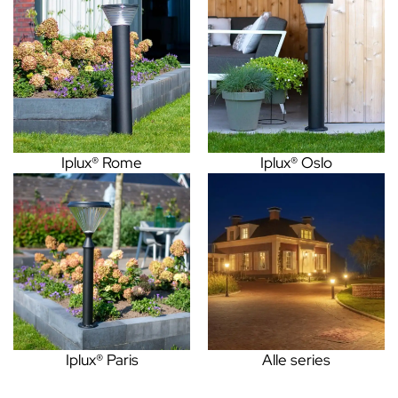
Iplux® Rome
Iplux® Oslo
Iplux® Paris
Alle series