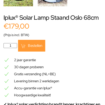
Iplux® Solar Lamp Staand Oslo 68cm
€179,00
(Prijs is incl. BTW)
Bestellen
2 jaar garantie
30 dagen proberen
Gratis verzending (NL+BE)
Levering binnen 2 werkdagen
Accu-garantie van Iplux®
Hoogwaardige kwaliteit!
✓ Iplux® solar verlichting brandt langer, krachtiger en