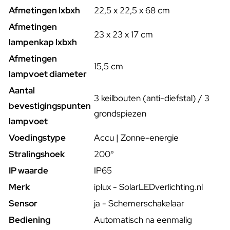
Afmetingen lxbxh
22,5 x 22,5 x 68 cm
Afmetingen
23 x 23 x 17 cm
lampenkap lxbxh
Afmetingen
15,5 cm
lampvoet diameter
Aantal
3 keilbouten (anti-diefstal) / 3
bevestigingspunten
grondspiezen
lampvoet
Voedingstype
Accu | Zonne-energie
Stralingshoek
200°
IP waarde
IP65
Merk
iplux - SolarLEDverlichting.nl
Sensor
ja - Schemerschakelaar
Bediening
Automatisch na eenmalig