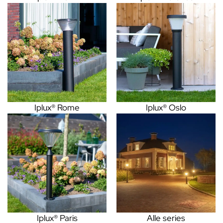
Iplux® Rome
Iplux® Oslo
Iplux® Paris
Alle series